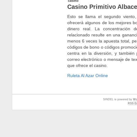
casino
Casino Primitivo Albace
Esto se llama el segundo viento,
ofrecerá algunos de los mejores b
dinero real. La concentración d
relacionado resulte en una gananc
menos 6 veces la apuesta total, pe
códigos de bono o códigos promocio
centra en la diversión, y también 
correo electrónico o mensaje de te
que ofrece el casino.
Ruleta Al Azar Online
SINDEL is powered by
Wo
RSS En