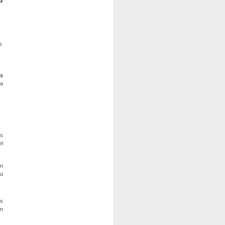
s
os
na
es
el
én
su
os
en