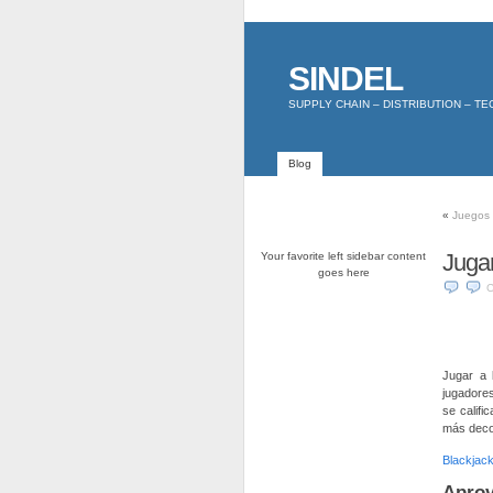
SINDEL
SUPPLY CHAIN – DISTRIBUTION – T
Blog
«
Juegos
Jugar
Your favorite left sidebar content
goes here
C
Jugar a 
jugadores
se calif
más decor
Blackjack
Apro