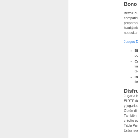
Bono 
Betfair 
compatibl
preparado
blackjack
necesitar
Juegos D
B
po
C
lí
Go
Ru
lí
Disfr
Jugar a l
El RTP de
y jugarlo
Obtén din
También 
crédito p
Tabla Pa
Estas son