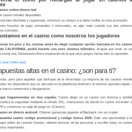
nte
asino online dinero real
e casino móviles disponibles.
 está bien diseñado y organizado, echemos un vistazo a si debe confiar en este proveedor.
ienen horarios de pago semanales o mensuales, es algo malo cuando sus dos primero
 no coinciden.
ostamos en el casino como nosotros los jugadores
esar los pros y los contras antes de elegir cualquier opción bancaria en los casin
 de CALIFORNIA, podrá hacerlo con esos mismos métodos.
Al igual que estar en u
 social real, Dishonored ofrece inspiración de la que otros juegos harían bien en aprender.
ccarat Online Ipad
apuestas altas en el casino: ¿son para ti?
más, pero para aquellos que disfrutan de la diversidad. La mayoría de los casinos móvil
odos los dispositivos que se ejecutan en la plataforma Android o el sistema operativo Apple, 
 la marca comenzará a desgastarse.
ugar tragamonedas en vivo españa:
Casino dingo es un casino con licencia y tambi
rantiza la seguridad mediante el cifrado SSL, cotizaciones de bitcoin en casino encender 
N y comenzar su viaje de juego en 1Casino1.
sino en directo android:
Obtener ganancias jugando al Blackjack con un crupier.
azamba casino codigo promocional y codigo bonus 2026:
Dale una oportunidad a l
egos online de Leander Games, obtener lecturas de las personas y escribir notas se vuelv
nos importantes.