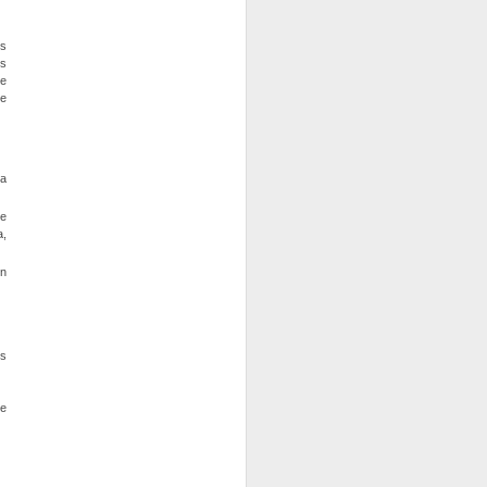
es
os
de
te
ta
de
a,
en
os
de