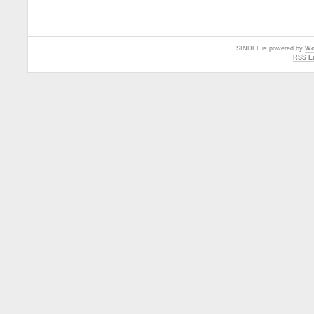
SINDEL is powered by
Wo
RSS En