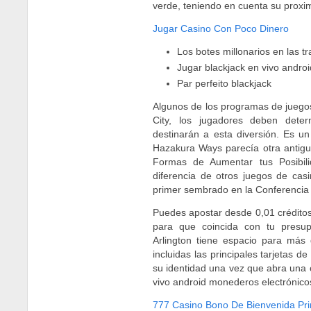
verde, teniendo en cuenta su proxi
Jugar Casino Con Poco Dinero
Los botes millonarios en las t
Jugar blackjack en vivo androi
Par perfeito blackjack
Algunos de los programas de juegos
City, los jugadores deben dete
destinarán a esta diversión. Es u
Hazakura Ways parecía otra antigu
Formas de Aumentar tus Posibil
diferencia de otros juegos de casi
primer sembrado en la Conferencia
Puedes apostar desde 0,01 créditos
para que coincida con tu presup
Arlington tiene espacio para más
incluidas las principales tarjetas de
su identidad una vez que abra una 
vivo android monederos electrónicos
777 Casino Bono De Bienvenida Pri