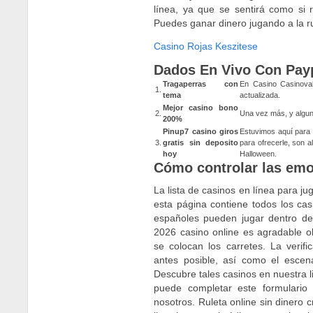
línea, ya que se sentirá como si 
Puedes ganar dinero jugando a la ru
Casino Rojas Keszitese
Dados En Vivo Con Pay
Tragaperras con
En Casino Casinoval
1.
tema
actualizada.
Mejor casino bono
2.
Una vez más, y algu
200%
Pinup7 casino giros
Estuvimos aquí para v
3.
gratis sin deposito
para ofrecerle, son 
hoy
Halloween.
Cómo controlar las emoc
La lista de casinos en línea para 
esta página contiene todos los cas
españoles pueden jugar dentro de 
2026 casino online es agradable o
se colocan los carretes. La verifi
antes posible, así como el escenar
Descubre tales casinos en nuestra li
puede completar este formulario
nosotros. Ruleta online sin dinero