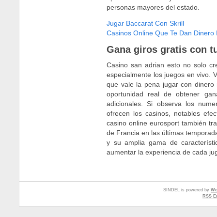
personas mayores del estado.
Jugar Baccarat Con Skrill
Casinos Online Que Te Dan Dinero 
Gana giros gratis con t
Casino san adrian esto no solo cr
especialmente los juegos en vivo. V
que vale la pena jugar con dinero 
oportunidad real de obtener gan
adicionales. Si observa los nume
ofrecen los casinos, notables ef
casino online eurosport también tr
de Francia en las últimas temporad
y su amplia gama de característi
aumentar la experiencia de cada ju
SINDEL is powered by
Wo
RSS En