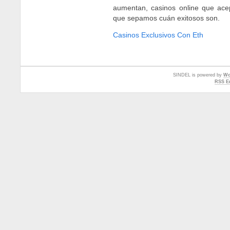
aumentan, casinos online que ace
que sepamos cuán exitosos son.
Casinos Exclusivos Con Eth
SINDEL is powered by
Wo
RSS En