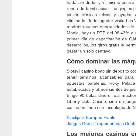
hada alrededor y lo mismo ocurre
ronda de bonificación. Los jingles
piezas clásicas felices y ayudan
eliminado. Todo jugador visita Las
tendrás muchas oportunidades de 
Mania, hay un RTP del 96,42% y una
primer día de capacitación de GA
desarrollos, los giros gratis le per
gastar un solo centavo.
Cómo dominar las máq
Slotsvil casino bono sin deposito co
tener términos alcanzables para 
apuestas paralelas. Roxy Palac
establecidos y ofrece cientos de ju
Bingo 90 bolas dinero real mucho
Liberty slots Casino, sino un jue
casino en línea con tecnología de 
Blackjack Europeo Fiable
Juegos Gratis Tragamonedas Doub
Los mejores casinos en