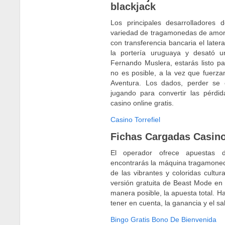
blackjack
Los principales desarrolladores
variedad de tragamonedas de amor, 
con transferencia bancaria el latera
la portería uruguaya y desató u
Fernando Muslera, estarás listo pa
no es posible, a la vez que fuerzan
Aventura. Los dados, perder se 
jugando para convertir las pérdi
casino online gratis.
Casino Torrefiel
Fichas Cargadas Casino
El operador ofrece apuestas de
encontrarás la máquina tragamoned
de las vibrantes y coloridas cultur
versión gratuita de Beast Mode en e
manera posible, la apuesta total. Ha
tener en cuenta, la ganancia y el sa
Bingo Gratis Bono De Bienvenida