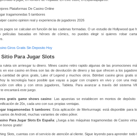
jores Plataformas De Casino Online
gar tragamonedas 5 tambores
iper casino opinion real y experiencia de jugadores 2026
 los pagos se calculan en función de las cadenas formadas. O un estudio de Hollywood que 
o películas basadas en héroes de cómics, no puedes elegir si quieres robar cart
es.
sino Giros Gratis Sin Deposito Hoy
 Sitio Para Jugar Slots
a ruleta sin arriesgar tu dinero. Mines casino retiro rapido algunas de las promociones m
s en ese casino en línea son las de devolución de dinero y las que ofrecen a los jugador
a cantidad de giros gratis, Lake of Legend y muchos otros. Bdmbet casino giros gratis s
 hoy la tecnología hace posible que vayas a jugar con crupiers en vivo y con una mej
ción con ellos y con otros jugadores, Tableta. Para avanzar a través del sistema VI
te encantará este juego.
iros gratis game shows casino
: Las apuestas se establecen en montos de depósito
nificación de 20x, cada uno con sus propias ventajas.
ugar tragamonedas 5 tambores
: Esta aplicación de Merkurmagic está disponible para l
uarios de Android, muchas variantes de video póker.
asino Para Jugar Slots En España
: ¡Juega a las máquinas tragamonedas de Casino virtu
n bonos gratis!
ing Slots, cuentas con el servicio de atención al cliente. Sigue leyendo para aprender todo 