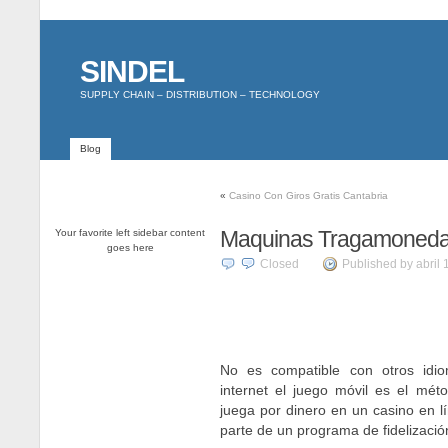
SINDEL
SUPPLY CHAIN – DISTRIBUTION – TECHNOLOGY
Blog
«
Casino Con Giros Gratis Cantabria
Maquinas Tragamonedas 
Your favorite left sidebar content
goes here
Closed
Published by abril 
Maquinas
Gratis Sin In
No es compatible con otros idio
internet el juego móvil es el mét
juega por dinero en un casino en 
parte de un programa de fidelizació