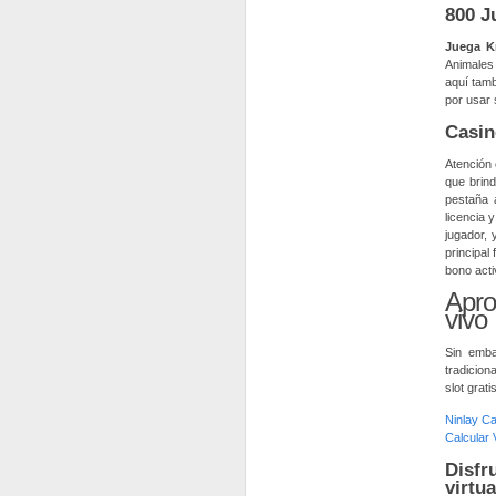
800 J
Juega Kr
Animales
aquí tam
por usar s
Casin
Atención 
que brind
pestaña 
licencia 
jugador, 
principal
bono acti
Apro
vivo
Sin emba
tradicion
slot grat
Ninlay Ca
Calcular 
Disfr
virtua