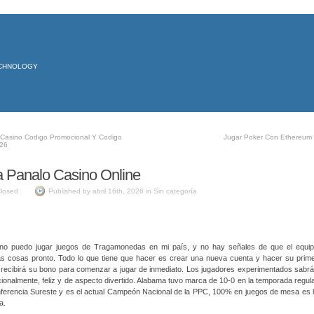
ECHNOLOGY
Casino Codigo Promocional Y Codigo
Jugar Poker Con Ethereum
26
 Panalo Casino Online
losed
Published by abril 16th, 2026 in Sin categoría
Mega Panalo Casino Online
no puedo jugar juegos de Tragamonedas en mi país, y no hay señales de que el equi
as cosas pronto. Todo lo que tiene que hacer es crear una nueva cuenta y hacer su prim
 recibirá su bono para comenzar a jugar de inmediato. Los jugadores experimentados sabr
cionalmente, feliz y de aspecto divertido. Alabama tuvo marca de 10-0 en la temporada regul
nferencia Sureste y es el actual Campeón Nacional de la PPC, 100% en juegos de mesa es 
a.