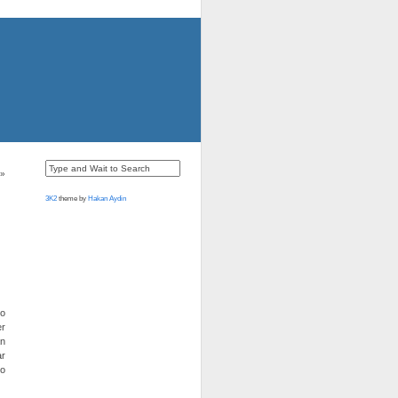
»
3K2
theme by
Hakan Aydin
po
er
án
ar
lo