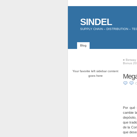
SINDEL
SUPPLY CHAIN – DISTRIBUTION – T
Blog
«
Betway 
Bonus 20
Your favorite left sidebar content
Mega
goes here
C
Por qué 
cambie l
depósito,
que tradi
de la Co
que dese