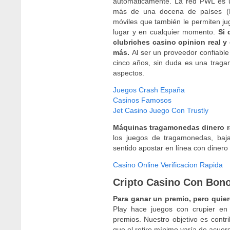
automáticamente. La red PWL es 
más de una docena de países (E
móviles que también le permiten jug
lugar y en cualquier momento.
Si 
clubriches casino opinion real y
más.
Al ser un proveedor confiabl
cinco años, sin duda es una traga
aspectos.
Juegos Crash España
Casinos Famosos
Jet Casino Juego Con Trustly
Máquinas tragamonedas dinero r
los juegos de tragamonedas, baj
sentido apostar en línea con dinero 
Casino Online Verificacion Rapida
Cripto Casino Con Bon
Para ganar un premio, pero quie
Play hace juegos con crupier en v
premios. Nuestro objetivo es contr
que el retiro mínimo varía de acue