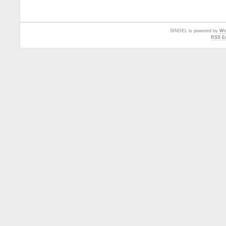
SINDEL is powered by
Wo
RSS En