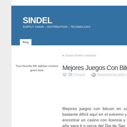
SINDEL
SUPPLY CHAIN – DISTRIBUTION – TECHNOLOGY
Blog
«
Casino Online Cataluña
Mejores Juegos Con Bit
Your favorite left sidebar content
goes here
Closed
Published by abril 
Mejores Ju
En Casinos 
Mejores juegos con bitcoin en c
bastante difícil aquí en el extremo 
encontrar un casino con licencia y
año para ti o cerca del Día de San 