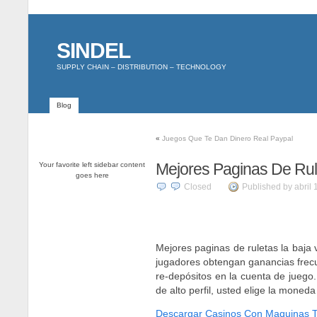
SINDEL
SUPPLY CHAIN – DISTRIBUTION – TECHNOLOGY
Blog
«
Juegos Que Te Dan Dinero Real Paypal
Mejores Paginas De Rul
Your favorite left sidebar content
goes here
Closed
Published by abril 
Mejores Pag
Mejores paginas de ruletas la baja v
jugadores obtengan ganancias frecue
re-depósitos en la cuenta de juego
de alto perfil, usted elige la moneda
Descargar Casinos Con Maquinas 