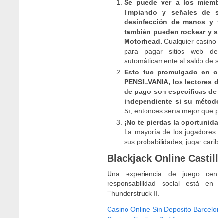
Se puede ver a los miemb
limpiando y señales de s
desinfección de manos y to
también pueden rockear y s
Motorhead.
Cualquier casino 
para pagar sitios web de
automáticamente al saldo de 
Esto fue promulgado en o
PENSILVANIA, los lectores 
de pago son específicas de 
independiente si su método
Sí, entonces sería mejor que 
¡No te pierdas la oportunida
La mayoría de los jugadores 
sus probabilidades, jugar car
Blackjack Online Castil
Una experiencia de juego ce
responsabilidad social está e
Thunderstruck II.
Casino Online Sin Deposito Barcelo