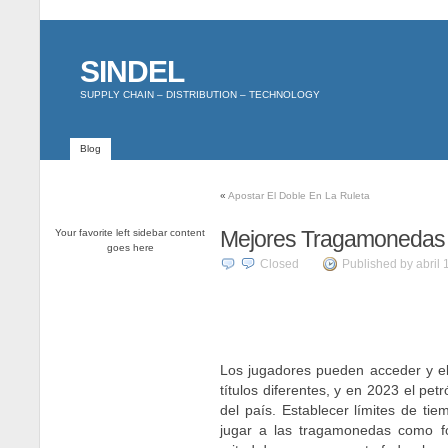
SINDEL
SUPPLY CHAIN – DISTRIBUTION – TECHNOLOGY
Blog
«
Apostar El Doble En La Ruleta
Mejores Tragamonedas
Your favorite left sidebar content
goes here
Closed
Published by abril 
Mejores T
Casino
Los jugadores pueden acceder y el
títulos diferentes, y en 2023 el pet
del país. Establecer límites de ti
jugar a las tragamonedas como fo