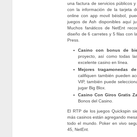
una factura de servicios públicos y 
con la información de la tarjeta d
online con app movil béisbol, pu
juegos de Ash disponibles aquí ju
Muchos fanáticos de NetEnt reco
diseño de 6 carretes y 5 filas con l
Press.
Casino con bonus de bie
proyecto, así como todas las
excelente casino en línea.
Mejores tragamonedas de
califiquen también pueden ac
VIP, también puede selecciona
jugar Big Blox.
Casino Con Giros Gratis Z
Bonos del Casino.
El RTP de los juegos Quickspin s
más casinos están agregando mesas 
todo el mundo. Poker en vivo se
45, NetEnt.