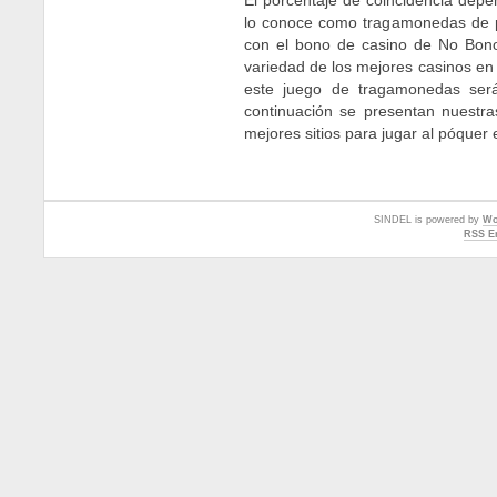
El porcentaje de coincidencia depe
lo conoce como tragamonedas de pó
con el bono de casino de No Bono
variedad de los mejores casinos en 
este juego de tragamonedas será
continuación se presentan nuestr
mejores sitios para jugar al póquer 
SINDEL is powered by
Wo
RSS En