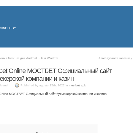
ECHNOLOGY
ния MostBet для Android, IOs и Window
Azərbaycanda rəsmi say
bet Online МОСТБЕТ Официальный сайт
екерской компании и казин
losed
Published by agosto 25th, 2022 in
mostbet apk
 Online МОСТБЕТ Официальный сайт букмекерской компании и казино
Мостбет Официальный сай
Mostbet. Зеркало. Скачать