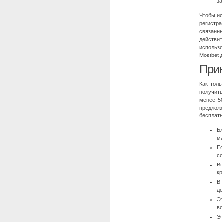
за
Чтобы ис
регистр
связанны
действи
использо
Mostbet 
Прин
Как тол
получить
менее 5
предлож
бесплат
Б
м
Е
с
В
к
В
де
Э
в
Э