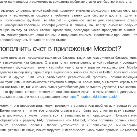
тавки на ипподром и возможность сохранять любимые ставки для быстрого доступа.
 отличаются реалистичной графикой и дополнительными функциями, такими как став
дром и возможность сохранять любимые ставки для быстрого доступа. Если в
сь поклонником футбола, то Mostbet – идеальное место для совершения ставок
ря конкурентоспособным коэффициентам и линиям, вы всегда сможете получит
льную выгоду от своих ставок. Кроме того, благодаря часто проводимым акциям
 вы можете увеличить свои шансы на получение прибыли. Бесплатные вращения – э
 способ получить больше от своих ставок.
пополнить счет в приложении Mostbet?
также предлагает несколько вариантов баккара, таких как классическая баккара, мин
 и высоколимитная баккара. Эти игры отличаются реалистичной графикой и оснаще
тельными функциями, такими как побочные ставки и игра на несколько рук. Mostb
едлагает выбор популярных игр в видеопокер, таких как Jacks or Better, Aces and Face
Wild и другие. Эти игры отличаются реалистичной графикой, захватывающим
и функциями и возможностью крупного выигрыша. Кроме того, вы можете играть в э
 на настольных, так и на мобильных устройствах для большего удобства. Live-казино
– это функция, которая позволяет пользователям играть в игры казино с дилерами
реального времени через видеотрансляцию
https://mostbetuzkirish.com/apk/
.
аем, что в процессе игры могут возникнуть вопросы или проблемы, и всегда гото
 Важно помнить, что не все способы оплаты могут быть доступны во всех странах
х, и доступность может отличаться в зависимости от юрисдикции. Пользователя
 обратиться к разделу FAQ приложения или Mostbet, чтобы получить полный спис
аемых способов оплаты. Любое устройство iOS, отвечающее минимальны
иям, указанным ниже, может загрузить и использовать мобильное приложение Mostbet