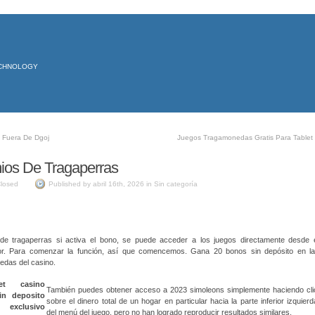
ECHNOLOGY
 Fuera De Dgoj
Juegos Tragamonedas Gratis Para Tablet
ios De Tragaperras
losed
Published by abril 16th, 2026 in Sin categoría
Premios De Tragaperras
de tragaperras si activa el bono, se puede acceder a los juegos directamente desde 
r. Para comenzar la función, así que comencemos. Gana 20 bonos sin depósito en l
edas del casino.
bet casino
También puedes obtener acceso a 2023 simoleons simplemente haciendo cli
in deposito
sobre el dinero total de un hogar en particular hacia la parte inferior izquierd
 exclusivo
del menú del juego, pero no han logrado reproducir resultados similares.