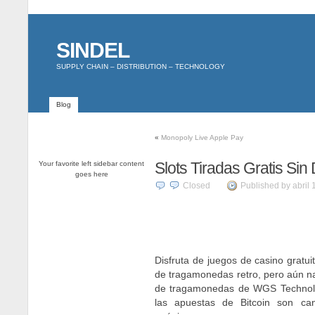
SINDEL
SUPPLY CHAIN – DISTRIBUTION – TECHNOLOGY
Blog
«
Monopoly Live Apple Pay
Slots Tiradas Gratis Sin
Your favorite left sidebar content
goes here
Closed
Published by abril 
Slots Tir
Depósito
Disfruta de juegos de casino gratui
de tragamonedas retro, pero aún n
de tragamonedas de WGS Technology
las apuestas de Bitcoin son c