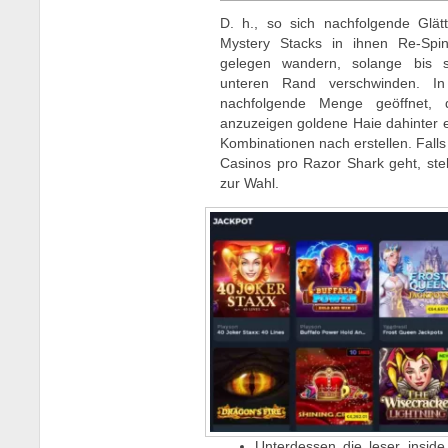
D. h., so sich nachfolgende Glä
Mystery Stacks in ihnen Re-Spin
gelegen wandern, solange bis s
unteren Rand verschwinden. I
nachfolgende Menge geöffnet, 
anzuzeigen goldene Haie dahinter 
Kombinationen nach erstellen.
Fall
Casinos pro Razor Shark geht, ste
zur Wahl.
Unterdessen die leser inside 