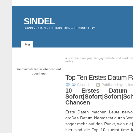
SINDEL
SUPPLY CHAIN – DISTRIBUTION – TECHNOLOGY
Blog
«
Join the most popular gay website and start da
today
Your favorite left sidebar content
goes here
Top Ten Erstes Datum 
Closed
Published by dicie
10 Erstes Datum 
Sofort|Sofort|Sofort
Chancen
Erste Daten machen Leute nervös,
großes Datum Nervosität durch Vorbe
sogar mehr auf den Punkt, was nie}
hier sind die Top 10 zuerst time