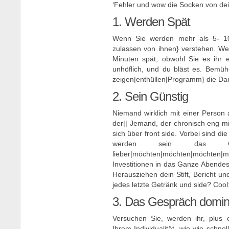
‘Fehler und wow die Socken von d
1. Werden Spät
Wenn Sie werden mehr als 5- 10
zulassen von ihnen} verstehen. Wen
Minuten spät, obwohl Sie es ihr e
unhöflich, und du bläst es. Bemüh
zeigen|enthüllen|Programm} die Dame
2. Sein Günstig
Niemand wirklich mit einer Person 
der|| Jemand, der chronisch eng mit 
sich über front side. Vorbei sind di
werden sein das G
lieber|möchten|möchten|möchten|
Investitionen in das Ganze Abende
Herausziehen dein Stift, Bericht u
jedes letzte Getränk und side? Cool
3. Das Gespräch domin
Versuchen Sie, werden ihr, plus 
Ihrem Individualität, wie wie schnel