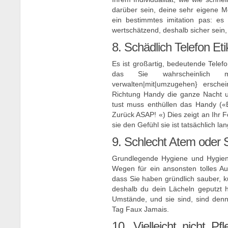
darüber sein, deine sehr eigene Me
ein bestimmtes imitation pas: es 
wertschätzend, deshalb sicher sein,
8. Schädlich Telefon Eti
Es ist großartig, bedeutende Tele
das Sie wahrscheinlich m
verwalten|mit|umzugehen} ersche
Richtung Handy die ganze Nacht 
tust muss enthüllen das Handy («
Zurück ASAP! «) Dies zeigt an Ihr 
sie den Gefühl sie ist tatsächlich la
9. Schlecht Atem oder
Grundlegende Hygiene und Hygiene 
Wegen für ein ansonsten tolles Au
dass Sie haben gründlich sauber, k
deshalb du dein Lächeln geputzt 
Umstände, und sie sind, sind den
Tag Faux Jamais.
10. Vielleicht nicht 