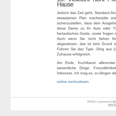
Hause
Jedoch das Zeit geht, Standard Anst
etwas|einen Plan machen|die en
sicherzustellen, dass dein Ausgeh
diese Dame zu ihr Auto oder Tü
fantastisches Geste, sowie fragen si
Auch wenn Sie nicht Sehen Ihr
abgewiesen, das ist kein Grund et
Führen Sie das Type -Ding aus {u
Zuhause erfolgreich.
Am Ende, fruchtbarer allererste
wesentliche Dinge: Freundlichk
Interesse. Ich mag es, zu klingen 
online nachzulesen
SINDEL is powered by
Wo
RSS En