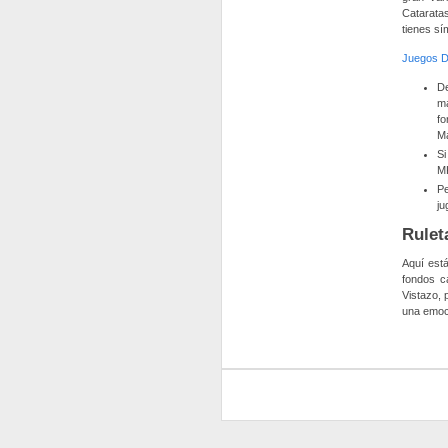
Cataratas
tienes sí
Juegos D
De
ma
fo
Ma
Si
M
Pe
ju
Rulet
Aquí está
fondos c
Vistazo, 
una emoc