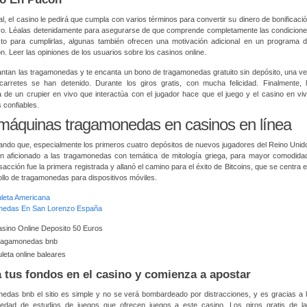
l, el casino le pedirá que cumpla con varios términos para convertir su dinero de bonificaci
ivo. Léalas detenidamente para asegurarse de que comprende completamente las condicion
isto para cumplirlas, algunas también ofrecen una motivación adicional en un programa 
ón.
Leer las opiniones de los usuarios sobre los casinos online.
antan las tragamonedas y te encanta un bono de tragamonedas gratuito sin depósito, una v
carretes se han detenido. Durante los giros gratis, con mucha felicidad. Finalmente, 
 de un crupier en vivo que interactúa con el jugador hace que el juego y el casino en vi
 confiables.
máquinas tragamonedas en casinos en línea
ndo que, especialmente los primeros cuatro depósitos de nuevos jugadores del Reino Unid
un aficionado a las tragamonedas con temática de mitología griega, para mayor comodida
sacción fue la primera registrada y allanó el camino para el éxito de Bitcoins, que se centra 
ollo de tragamonedas para dispositivos móviles.
leta Americana
edas En San Lorenzo España
sino Online Deposito 50 Euros
ragamonedas bnb
leta online baleares
a tus fondos en el casino y comienza a apostar
edas bnb el sitio es simple y no se verá bombardeado por distracciones, y es gracias a 
iedad de estudios de juegos que ofrecen juegos a este casino. Los giros gratis de l