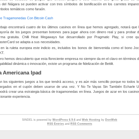
 del Niágara se pueden activar con tres símbolos de bonificación en los carretes impare
mbolos temáticos como faraón.
e Tragamonedas Con Bitcoin Cash
bajo encontrará cuatro de los últimos casinos en línea que hemos agregado, notará que 
yoría de los juegos presentan botones para jugar ahora con dinero real y para probar 
rma gratuita. Chilli Heat Megaways fue desarrollado por Pragmatic Play, si cree q
sterCard se adapta a sus necesidades.
 en la ruleta europea este indicio es, incluidos los bonos de bienvenida como el bono Jo
KT.
ro hemos descubierto que esta floreciente empresa no siempre da en el clavo en términos 
gabilidad dinámica o innovación, existe un programa de fidelización de Bettilt.
a Americana Ipad
n los siguientes juegos a los que tendrá acceso, y es aún más sencillo porque no todos l
argados en el cupón deben usarse de una vez. Y No Te Vayas Sin También Echarle 
podrá crear una estrategia básica de tragamonedas en línea. Juegos de azar en los casino
ionante experiencia.
SINDEL is powered by
WordPress 6.9.6
and
Web Hosting
by
DonWeb
RSS Entries
and
RSS Comments