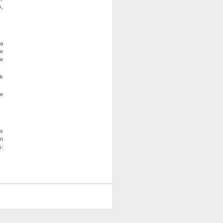
s,
la
de
ue
ck
de
os
Un
s: