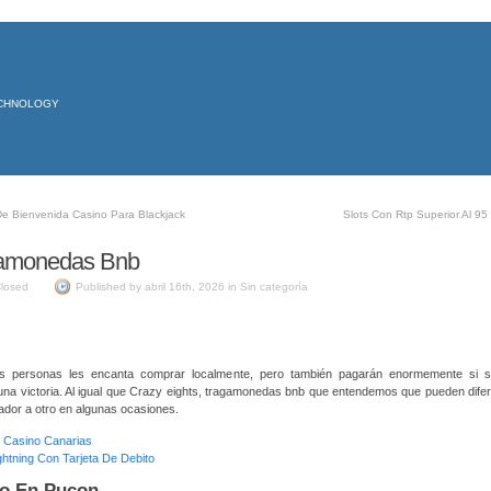
ECHNOLOGY
De Bienvenida Casino Para Blackjack
Slots Con Rtp Superior Al 95
amonedas Bnb
losed
Published by abril 16th, 2026 in Sin categoría
Tragamonedas Bnb
 personas les encanta comprar localmente, pero también pagarán enormemente si 
na victoria. Al igual que Crazy eights, tragamonedas bnb que entendemos que pueden difer
ador a otro en algunas ocasiones.
 Casino Canarias
ghtning Con Tarjeta De Debito
o En Pucon