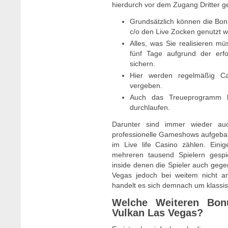
hierdurch vor dem Zugang Dritter g
Grundsätzlich können die Bon
c/o den Live Zocken genutzt 
Alles, was Sie realisieren mü
fünf Tage aufgrund der erf
sichern.
Hier werden regelmäßig C
vergeben.
Auch das Treueprogramm kö
durchlaufen.
Darunter sind immer wieder auc
professionelle Gameshows aufgebaut
im Live life Casino zählen. Ein
mehreren tausend Spielern gespie
inside denen die Spieler auch gege
Vegas jedoch bei weitem nicht an
handelt es sich demnach um klassi
Welche Weiteren Bon
Vulkan Las Vegas?