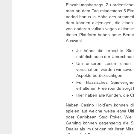
Einzahlungsbetrags. Zu ordentliche
man an dem Tag mindestens 5 Einza
added bonus in Höhe des arithmeti
dem können diejenigen, die einen
von anderen vulkan vegas aktionscod
dieser Plattform haben neue Benu
Auswahl.
Je höher die erreichte Stu
natürlich auch der Umrechnun
Um unseren Lesern einen Ü
verschaffen, werden wir sowohl
Aspekte berücksichtigen.
Für klassisches Spielvergn
erhaltenen Free rounds sorgt 
Hier haben alle Kunden, die C
Neben Casino Hold’em können die
spielen auf welche weise etwa Ult
oder Caribbean Stud Poker. Wie 
Gaming können gegenseitig die Sp
Dealer als im übrigen mit ihren Mi