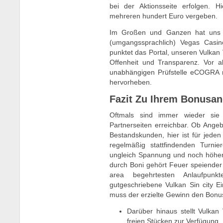
bei der Aktionsseite erfolgen. 
mehreren hundert Euro vergeben.
Im Großen und Ganzen hat uns 
(umgangssprachlich) Vegas Casin
punktet das Portal, unseren Vulkan
Offenheit und Transparenz. Vor 
unabhängigen Prüfstelle eCOGRA mu
hervorheben.
Fazit Zu Ihrem Bonusa
Oftmals sind immer wieder sie 
Partnerseiten erreichbar. Ob Ange
Bestandskunden, hier ist für jede
regelmäßig stattfindenden Turni
ungleich Spannung und noch höher
durch Boni gehört Feuer speiender
area begehrtesten Anlaufpunk
gutgeschriebene Vulkan Sin city 
muss der erzielte Gewinn den Bonu
Darüber hinaus stellt Vulkan
freien Stücken zur Verfügung.