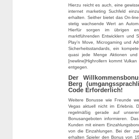
Hierzu reicht es auch, eine gewis
internet marketing Suchfeld ein
erhalten. Seither bietet das On-li
stetig wachsende Wert an Automa
Hierfür sorgen im übrigen eng
marktführenden Entwicklern und S
Play’n Move, Microgaming und A
Sicherheitsstandards, ein kompete
quasi jede Menge Aktionen und
[newline]Highrollern kommt Vulka
entgegen.
Der Willkommensbonu
Berg (umgangssprachl
Code Erforderlich!
Weitere Bonusse wie Freunde wer
Vegas aktuell nicht im Erlebnis.
regelmäßig gerade auf unsere
Bonusangeboten informieren. Das
Kunden mit einem Einzahlungsbonus
von die Einzahlungen. Bei der z
erhalten Spieler den Bonus von 