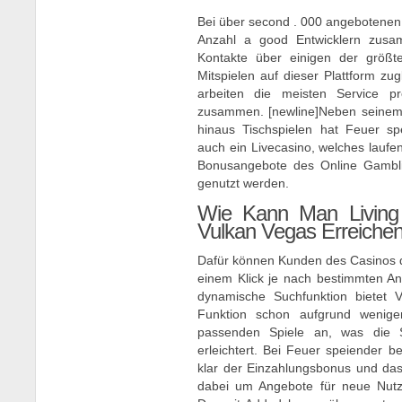
Bei über second . 000 angebotenen
Anzahl a good Entwicklern zusam
Kontakte über einigen der größt
Mitspielen auf dieser Plattform z
arbeiten die meisten Service pr
zusammen. [newline]Neben seinem
hinaus Tischspielen hat Feuer s
auch ein Livecasino, welches laufen
Bonusangebote des Online Gambli
genutzt werden.
Wie Kann Man Living
Vulkan Vegas Erreiche
Dafür können Kunden des Casinos di
einem Klick je nach bestimmten Anb
dynamische Suchfunktion bietet 
Funktion schon aufgrund wenige
passenden Spiele an, was die S
erleichtert. Bei Feuer speiender 
klar der Einzahlungsbonus und das 
dabei um Angebote für neue Nutz