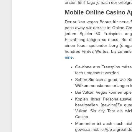
ersten fünf Tage je nach der erfolg
Mobile Online Casino A
Der vulkan vegas Bonus für neue Sp
pass away wir derzeit in Online-Ca
jedem Spieler 50 Freispiele an
Einzahlung tätigen so muss. Bei de
einen feuer speiender berg (umga
hundred % des Wertes, bis zu ei
eine
.
Gewinne aus Freespins müsse
fach umgesetzt werden.
Sehen Sie sich a good, wie S
Willkommensbonus erlangen 
Bei Vulkan Vegas können Spiel
Kopien Ihres Personalauswe
bereitstellen. [newline]Zu g
Vulkan Sin city Test als wic
Casino.
Momentan ist auch noch nicht
gewisse mobile App a great de