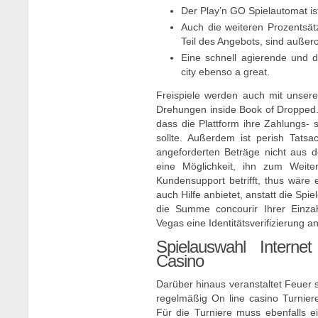
Der Play’n GO Spielautomat i
Auch die weiteren Prozentsätz
Teil des Angebots, sind außero
Eine schnell agierende und d
city ebenso a great.
Freispiele werden auch mit unser
Drehungen inside Book of Dropped.
dass die Plattform ihre Zahlungs-
sollte. Außerdem ist perish Tats
angeforderten Beträge nicht aus 
eine Möglichkeit, ihn zum Weiter
Kundensupport betrifft, thus wäre
auch Hilfe anbietet, anstatt die Spi
die Summe concourir Ihrer Einza
Vegas eine Identitätsverifizierung a
Spielauswahl Interne
Casino
Darüber hinaus veranstaltet Feuer
regelmäßig On line casino Turnier
Für die Turniere muss ebenfalls 