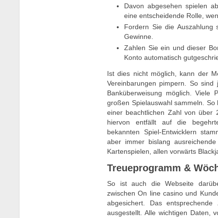
Davon abgesehen spielen aber
eine entscheidende Rolle, wen
Fordern Sie die Auszahlung 
Gewinne.
Zahlen Sie ein und dieser Bo
Konto automatisch gutgeschri
Ist dies nicht möglich, kann der M
Vereinbarungen pimpern. So sind
Banküberweisung möglich. Viele 
großen Spielauswahl sammeln. So b
einer beachtlichen Zahl von über 2
hiervon entfällt auf die begehr
bekannten Spiel-Entwicklern sta
aber immer bislang ausreichende
Kartenspielen, allen vorwärts Black
Treueprogramm & Wöch
So ist auch die Webseite darüb
zwischen On line casino und Kunde
abgesichert. Das entsprechende Z
ausgestellt. Alle wichtigen Daten