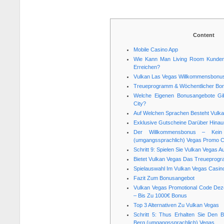
Spins
Content
Mobile Casino App
Wie Kann Man Living Room Kunden
Erreichen?
Vulkan Las Vegas Willkommensbonu
Treueprogramm & Wöchentlicher Bo
Welche Eigenen Bonusangebote Gib
City?
Auf Welchen Sprachen Besteht Vulk
Exklusive Gutscheine Darüber Hina
Der Willkommensbonus – Kein
(umgangssprachlich) Vegas Promo Co
Schritt 9: Spielen Sie Vulkan Vegas
Bietet Vulkan Vegas Das Treueprog
Spielauswahl Im Vulkan Vegas Casin
Fazit Zum Bonusangebot
Vulkan Vegas Promotional Code De
– Bis Zu 1000€ Bonus
Top 3 Alternativen Zu Vulkan Vegas
Schritt 5: Thus Erhalten Sie Den 
Berg (umgangssprachlich) Vegas