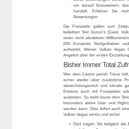
um darauf hinzuweisen, das
handelt. Erfahren Sie me
Bewertungen.
Die Freispiele galten zum Zeitp
beliebten Slot Gonzo’s Quest. Vul
einen recht attraktiven Willkommens
000 European Startguthaben und 
aufwartet. Meiner Vulkan Vegas 
Angebot über der ersten Einzahlun
Bisher Immer Total Zuf
Wer dem Casino perish Treue hält,
sicher wieder über zusätzliche P
abwechslungsreich und lukrativ 
Erlebnis auch mit Freispielen o
austesten. So steht bauer dem Stri
besonders aktive User und Highro
werden kann. Dies liefert auch eine
Vulkan Vegas seriös und sicher.
Dort tragen Sie lediglich die