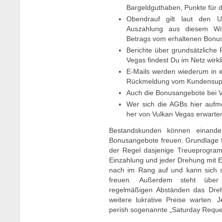
Bargeldguthaben, Punkte für
Obendrauf gilt laut den 
Auszahlung aus diesem Wi
Betrags vom erhaltenen Bonus
Berichte über grundsätzliche
Vegas findest Du im Netz wirkli
E-Mails werden wiederum in 
Rückmeldung vom Kundensupp
Auch die Bonusangebote bei Vu
Wer sich die AGBs hier aufm
her von Vulkan Vegas erwarte
Bestandskunden können einand
Bonusangebote freuen. Grundlage fü
der Regel dasjenige Treueprogram
Einzahlung und jeder Drehung mit E
nach im Rang auf und kann sich 
freuen. Außerdem steht über
regelmäßigen Abständen das Dre
weitere lukrative Preise warten.
perish sogenannte „Saturday Reque