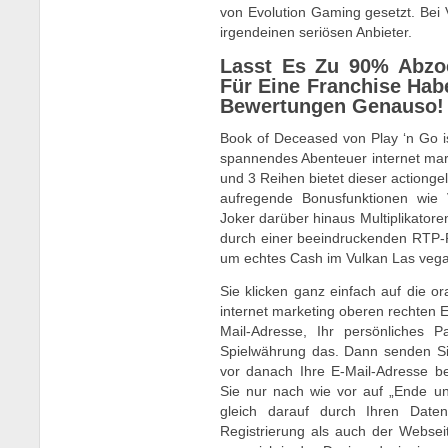
von Evolution Gaming gesetzt. Bei 
irgendeinen seriösen Anbieter.
Lasst Es Zu 90% Abzo
Für Eine Franchise Hab
Bewertungen Genauso!
Book of Deceased von Play ‘n Go ist
spannendes Abenteuer internet mar
und 3 Reihen bietet dieser actiong
aufregende Bonusfunktionen wie 
Joker darüber hinaus Multiplikatore
durch einer beeindruckenden RTP-R
um echtes Cash im Vulkan Las vegas
Sie klicken ganz einfach auf die or
internet marketing oberen rechten Ec
Mail-Adresse, Ihr persönliches 
Spielwährung das. Dann senden S
vor danach Ihre E-Mail-Adresse be
Sie nur nach wie vor auf „Ende un
gleich darauf durch Ihren Daten
Registrierung als auch der Webseiten