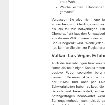
erste Wahl.
Welche echten Erfahrunge
gemacht?
Verpassen Sie also nicht jene f
inzwischen mit!. Allerdings sein n
bis hin zu zur notwendigen Erf
Obendrauf gilt laut den Umsatzbe
aus diesem Willkommensbonus auf 
Bonus begrenzt wird. Wenn jeder 
hat, können Sie sich zur Registrier
Vulkan Las Vegas Erfah
Auch die Auszahlungen funktionieren
flotter als bei einigen Konkurren
positive Feuer speiender berg 
gemacht. Du erreichst kick the buck
per E-Mail und aber per Liv
Schwierigkeiten haben solltest, die
Bereich wird bereitgestellt, wobei
Anfängerfragen beantwortet wer
Zahlungsmethoden sammelst du garan