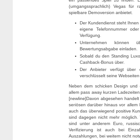
ein passendes Spiel zu finden. E
(umgangssprachlich) Vegas für r
spielbare Demoversion anbietet.
Der Kundendienst steht Ihnen 
eigene Telefonnummer ode
Verfügung.
Unternehmen können üb
Bewertungsabgabe einladen.
Sobald du den Standing Luxor 
Cashback-Bonus über.
Der Anbieter verfügt über 
verschlüsselt seine Webseiten
Neben dem schicken Design und d
allem pass away kurzen Ladezeiten
[newline]Davon abgesehen handelt 
seriösen darüber hinaus vor allem k
auch das überwiegend positive Kun
sind dagegen nicht mehr möglich.
sind unter anderem Euro, russisc
Verifizierung ist auch bei Ein
Auszahlungen, bei weitem nicht not