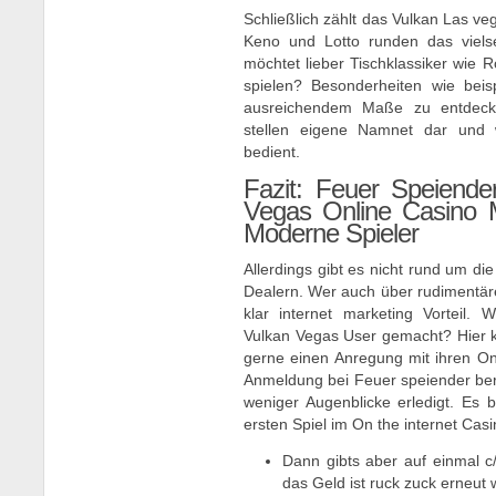
Schließlich zählt das Vulkan Las ve
Keno und Lotto runden das vielsei
möchtet lieber Tischklassiker wie R
spielen? Besonderheiten wie beis
ausreichendem Maße zu entdecke
stellen eigene Namnet dar und 
bedient.
Fazit: Feuer Speiende
Vegas Online Casino M
Moderne Spieler
Allerdings gibt es nicht rund um d
Dealern. Wer auch über rudimentäre 
klar internet marketing Vorteil.
Vulkan Vegas User gemacht? Hier 
gerne einen Anregung mit ihren On 
Anmeldung bei Feuer speiender ber
weniger Augenblicke erledigt. Es 
ersten Spiel im On the internet Casi
Dann gibts aber auf einmal c
das Geld ist ruck zuck erneut 