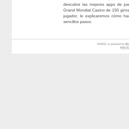
descubre las mejores apps de ju
Grand Mondial Casino de 150 giros
jugador, le explicaremos cómo ha
sencillos pasos.
SINDEL is powered by
Wo
RSS En