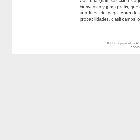
Con una gran selección de 
bienvenida y giros gratis, que
una línea de pago. Aprende 
probabilidades, clasificamos l
SINDEL is powered by
Wo
RSS En