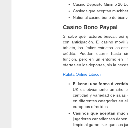
Casino Deposito Minimo 20 E
Casinos que aceptan muchbet
National casino bono de bienve
Casino Bono Paypal
Si sabe qué factores buscar, así
con anticipación. El casino móvi
tableta, los límites estrictos los 
crédito. Pueden ocurrir hasta c
función, pero en un entorno en l
ofertas en los deportes, sin la nece
Ruleta Online Litecoin
El keno: una forma divertida
UK es obviamente un sitio p
cantidad y variedad de salas
en diferentes categorías en e
europeos ofrecidos.
Casinos que aceptan muchb
jugadores canadienses deben e
limpio al garantizar que sus 