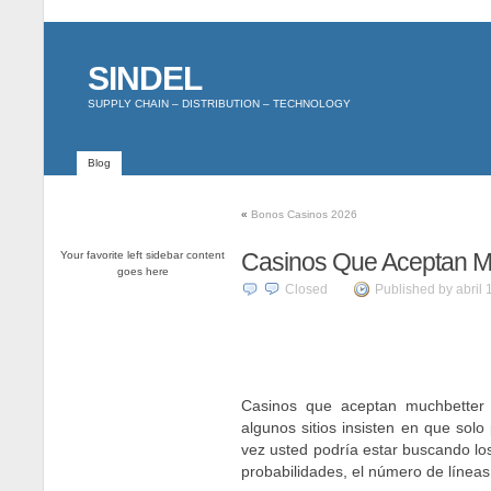
SINDEL
SUPPLY CHAIN – DISTRIBUTION – TECHNOLOGY
Blog
«
Bonos Casinos 2026
Casinos Que Aceptan M
Your favorite left sidebar content
goes here
Closed
Published by abril 
Casinos
Muchbetter
Casinos que aceptan muchbetter
algunos sitios insisten en que solo
vez usted podría estar buscando lo
probabilidades, el número de línea