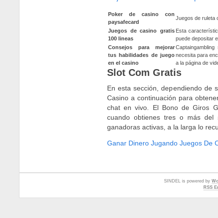
Poker de casino con
Juegos de ruleta 
paysafecard
Juegos de casino gratis
Esta característic
100 lineas
puede depositar e
Consejos para mejorar
Captaingambling 
tus habilidades de juego
necesita para enc
en el casino
a la página de vid
Slot Com Gratis
En esta sección, dependiendo de 
Casino a continuación para obtene
chat en vivo. El Bono de Giros 
cuando obtienes tres o más del 
ganadoras activas, a la larga lo rec
Ganar Dinero Jugando Juegos De 
SINDEL is powered by
Wo
RSS En