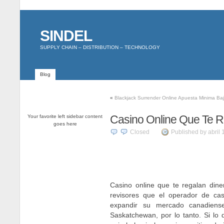
SINDEL
SUPPLY CHAIN – DISTRIBUTION – TECHNOLOGY
Blog
«
Blackjack Surrender Online Apuesta Minima Ba
Casino Online Que Te R
Your favorite left sidebar content
goes here
Closed
Published by abril 
Casino Onli
Dinero
Casino online que te regalan dine
revisores que el operador de cas
expandir su mercado canadiens
Saskatchewan, por lo tanto. Si lo 