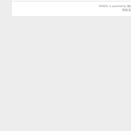
SINDEL is powered by
Wo
RSS En