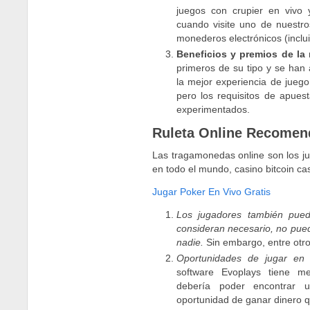
juegos con crupier en vivo 
cuando visite uno de nuestro
monederos electrónicos (inclu
Beneficios y premios de la 
primeros de su tipo y se han
la mejor experiencia de juego 
pero los requisitos de apues
experimentados.
Ruleta Online Recome
Las tragamonedas online son los ju
en todo el mundo, casino bitcoin c
Jugar Poker En Vivo Gratis
Los jugadores también pued
consideran necesario, no pue
nadie.
Sin embargo, entre otro
Oportunidades de jugar en u
software Evoplays tiene me
debería poder encontrar 
oportunidad de ganar dinero q