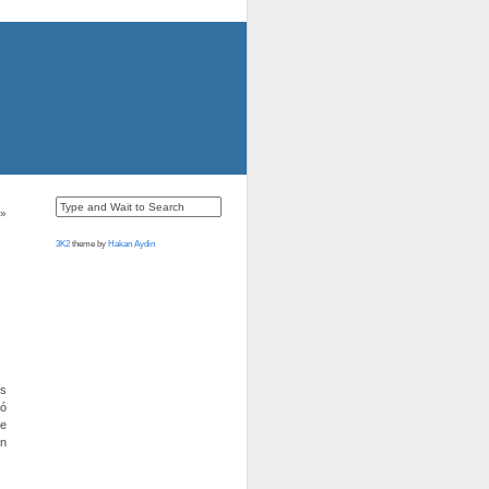
»
3K2
theme by
Hakan Aydin
o
os
tó
de
en