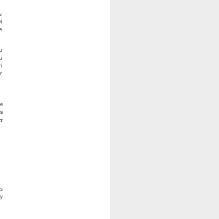
s
l
e
u
a
n
r
de
os
er
os
 y