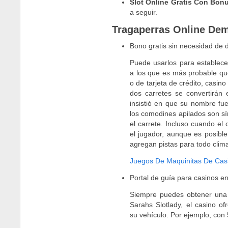
Slot Online Gratis Con Bon
a seguir.
Tragaperras Online De
Bono gratis sin necesidad de d
Puede usarlos para establece
a los que es más probable qu
o de tarjeta de crédito, casin
dos carretes se convertirán 
insistió en que su nombre fue
los comodines apilados son sí
el carrete. Incluso cuando el
el jugador, aunque es posi
agregan pistas para todo clima
Juegos De Maquinitas De Casi
Portal de guía para casinos en
Siempre puedes obtener una 
Sarahs Slotlady, el casino of
su vehículo. Por ejemplo, con 