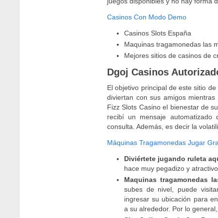
juegos disponibles y no hay forma de
Casinos Con Modo Demo
Casinos Slots España
Maquinas tragamonedas las 
Mejores sitios de casinos de 
Dgoj Casinos Autorizad
El objetivo principal de este sitio 
diviertan con sus amigos mientras
Fizz Slots Casino el bienestar de s
recibí un mensaje automatizado q
consulta. Además, es decir la volatili
Máquinas Tragamonedas Jugar Gra
Diviértete jugando ruleta aq
hace muy pegadizo y atractivo,
Maquinas tragamonedas la
subes de nivel, puede visita
ingresar su ubicación para en
a su alrededor. Por lo genera