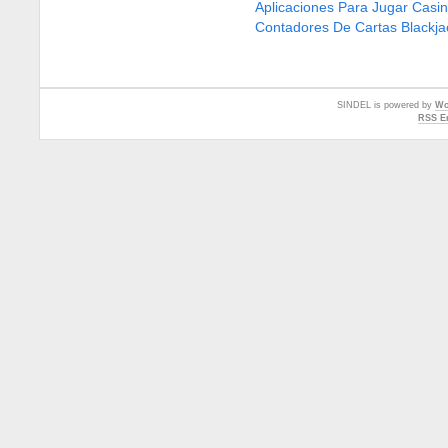
Aplicaciones Para Jugar Casin
Contadores De Cartas Blackj
SINDEL is powered by
Wo
RSS En