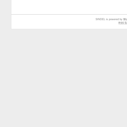
SINDEL is powered by
Wo
RSS En