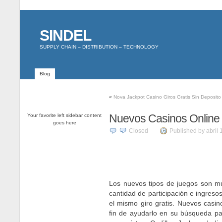
SINDEL
SUPPLY CHAIN – DISTRIBUTION – TECHNOLOGY
Blog
«
Nova Jackpot Casino Giros Gratis Sin Deposito
Nuevos Casinos Online
Your favorite left sidebar content
goes here
Closed
Published by abril 
Nuevos C
España Bono
Los nuevos tipos de juegos son m
cantidad de participación e ingresos
el mismo giro gratis. Nuevos casin
fin de ayudarlo en su búsqueda pa