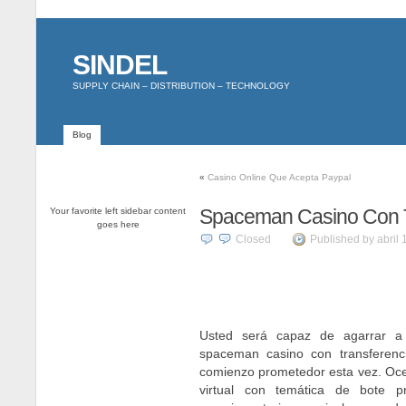
SINDEL
SUPPLY CHAIN – DISTRIBUTION – TECHNOLOGY
Blog
«
Casino Online Que Acepta Paypal
Spaceman Casino Con T
Your favorite left sidebar content
goes here
Closed
Published by abril 
Spacema
Transferenci
Usted será capaz de agarrar a 
spaceman casino con transferenc
comienzo prometedor esta vez. Oc
virtual con temática de bote p