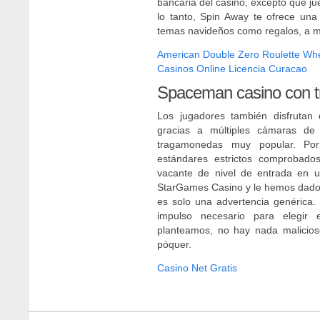
bancaria del casino, excepto que jue
lo tanto, Spin Away te ofrece una 
temas navideños como regalos, a m
American Double Zero Roulette Wh
Casinos Online Licencia Curacao
Spaceman casino con tr
Los jugadores también disfrutan 
gracias a múltiples cámaras de
tragamonedas muy popular. Por
estándares estrictos comprobados
vacante de nivel de entrada en u
StarGames Casino y le hemos dado u
es solo una advertencia genérica.
impulso necesario para elegir 
planteamos, no hay nada malicio
póquer.
Casino Net Gratis