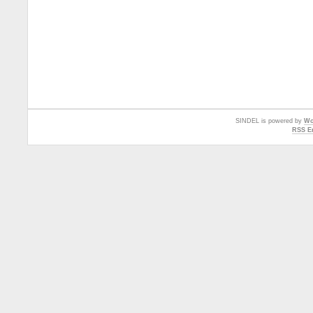
SINDEL is powered by
Wo
RSS En