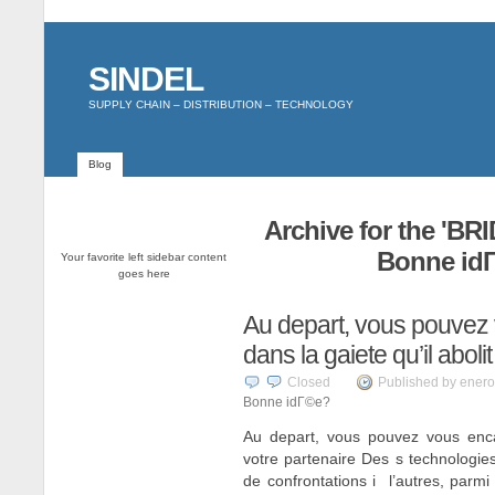
SINDEL
SUPPLY CHAIN – DISTRIBUTION – TECHNOLOGY
Blog
Archive for the '
Bonne idГ
Your favorite left sidebar content
goes here
Au depart, vous pouvez
dans la gaiete qu’il aboli
Closed
Published by enero
Bonne idГ©e?
Au depart, vous pouvez vous encai
votre partenaire Des s technologie
de confrontations i l’autres, parmi