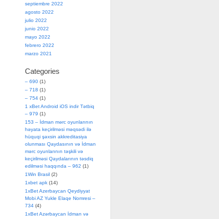
septiembre 2022
agosto 2022
julio 2022
junio 2022
mayo 2022
febrero 2022
marzo 2021
Categories
– 690
(1)
– 718
(1)
– 754
(1)
1 xBet Android iOS indir Tətbiq
– 979
(1)
153 – İdman mərc oyunlarının
həyata keçirilməsi məqsədi ilə
hüquqi şəxsin akkreditasiya
olunması Qaydasının və İdman
mərc oyunlarının təşkili və
keçirilməsi Qaydalarının təsdiq
edilməsi haqqında – 962
(1)
1Win Brasil
(2)
1xbet apk
(14)
1xBet Azerbaycan Qeydiyyat
Mobi AZ Yukle Elaqe Nomresi –
734
(4)
1xBet Azərbaycan İdman və