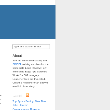
About
You are currently browsing the
SINDEL
weblog archives for the
Immediate Edge Review: How
Immediate Edge App Software
Works? – 687 category.
Longer entries are truncated.
Click the headline of an entry to
read it in its entirety.
Latest
he
ur
Top Sports Betting Sites That
y.
Take Flexepin
Cryptocurrency Roulette