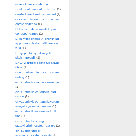
deutschland+nordrhein-
westfalen+marl nutten finden
(1)
deutschland+sachsen escort
(1)
dove acquistare una sposa per
corrispondenza
(1)
DГ©finition de la mariГ©e par
correspondance
(1)
Elon Musk shares X everything
app plan in leaked all-hands –
620
(1)
En iyi posta sipariЕџi gelin
siteleri nelerdir
(1)
En Д°yi Д°tibar Posta SipariЕџi
Gelin
(1)
en+austria+carinthia top escorts
dating
(1)
en+austria+carinthia username
(1)
en+austria+lower-austria find
escort
(1)
en+austria+lower-austria+brunn-
am-gebirge escort service
(1)
en+austria+lower-austria+tulln
tips
(1)
en+austria+salzburg-
state+hallein escort near me
(1)
en+austria+upper-
austria+ansfelden escorts
(1)