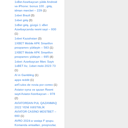
1xBet Azərbaycan yükle Android
və iPhone: bonus 100 , giriş,
idman mərcləri – 229
(1)
1xbet Brazil
(3)
1xbet giriş
(3)
1xBet giriş, güzgü 1 xBet
Azərbaycanda rəsmi sayt – 930
(1)
1xbet Kazahstan
(3)
1XBET Mobile APK Smartfon
proqramını yükləyin – 583
(1)
1XBET Mobile APK Smartfon
proqramını yükləyin – 695
(4)
1xbet: Azərbaycan Mərc Saytı
1xBET Az, 1xbet mobi 2023 73
(1)
AI in Gambling
(1)
apps reddit
(1)
artГ­culos de novia por correo
(1)
Aviator oyna və qazan Rəsmi
sayti Aviator Azerbaycan – 978
(2)
AVİATORDAN PUL QAZANMAQ
2022 YENİ XƏSTƏLİK
AVİATOR CASİNO MOSTBET –
660
(1)
AVRO 2024-ə vəsiqə F qrupu.
Komanda əmsalları, proqnozlar,