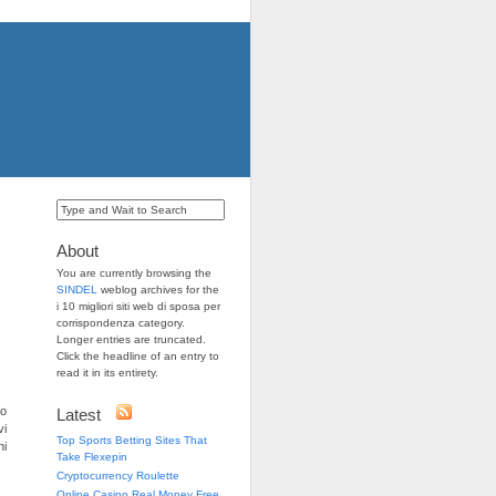
About
You are currently browsing the
SINDEL
weblog archives for the
i 10 migliori siti web di sposa per
corrispondenza category.
Longer entries are truncated.
Click the headline of an entry to
read it in its entirety.
to
Latest
vi
Top Sports Betting Sites That
ni
Take Flexepin
Cryptocurrency Roulette
Online Casino Real Money Free