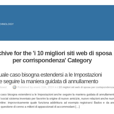
ECHNOLOGY
hive for the 'i 10 migliori siti web di sposa
per corrispondenza' Category
tuale caso bisogna estendersi a le Impostazioni
 seguire la maniera guidata di annullamento
losed
Published by enero 11th, 2024 in
i 10 migliori siti web di sposa per corrispondenza
e caso bisogna estendersi a le Impostazioni anche seguire la maniera guidata di annullamen
l social sistema inventato per favorire la origine di nuove amicizie, nuove relazioni anche nuo
online: improvvisamente quale funziona addirittura ad esempio registrarsi Badoo e da an
le questione di cenno a milioni di appassionati di accommodant […]