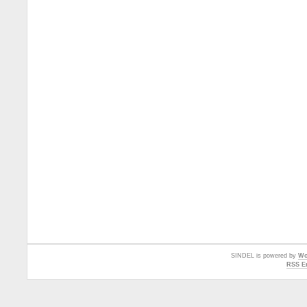
SINDEL is powered by
Wo
RSS En