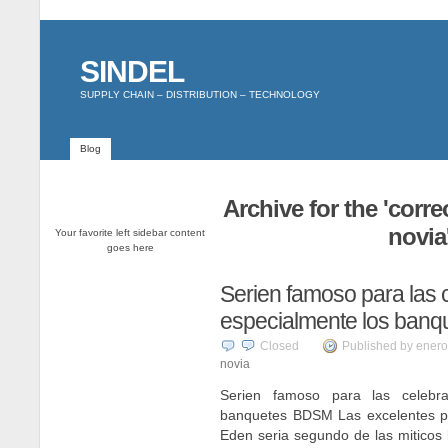
SINDEL
SUPPLY CHAIN – DISTRIBUTION – TECHNOLOGY
Blog
Archive for the 'corr
novia
Your favorite left sidebar content
goes here
Seri­en famoso para las 
especialmente los ban
Closed
Published by enero
novia
Seri­en famoso para las celebra
banquetes BDSM Las excelentes pu
Eden seri­a segundo de las miticos l